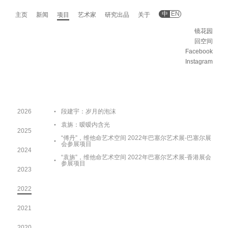
中
EN
主页
新闻
项目
艺术家
研究出品
关于
镜花园
回空间
Facebook
Instagram
2026
段建宇：岁月的泡沫
袁旃：暧暧内含光
2025
“傅丹”，维他命艺术空间 2022年巴塞尔艺术展-巴塞尔展
会参展项目
2024
“袁旃”，维他命艺术空间 2022年巴塞尔艺术展-香港展会
参展项目
2023
2022
2021
2020