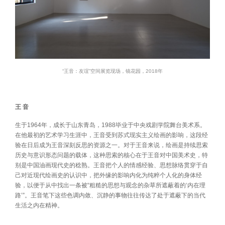
“王音：友谊”空间展览现场，镜花园，2018年
王 音
生于1964年，成长于山东青岛，1988毕业于中央戏剧学院舞台美术系。
在他最初的艺术学习生涯中，王音受到苏式现实主义绘画的影响，这段经
验在日后成为王音深刻反思的资源之一。对于王音来说，绘画是持续思索
历史与意识形态问题的载体，这种思索的核心在于王音对中国美术史，特
别是中国油画现代史的稔熟。王音把个人的情感经验、思想脉络贯穿于自
己对近现代绘画史的认识中，把外缘的影响内化为纯粹个人化的身体经
验，以便于从中找出一条被“粗糙的思想与观念的杂草所遮蔽着的‘内在理
路’”。王音笔下这些色调内敛、沉静的事物往往传达了处于遮蔽下的当代
生活之内在精神。