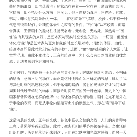
的人物和场所，以一种散淡的、非聚焦的、略带“涩” （由表面类似枯笔焦
墨的笔触形成，却内蕴温润）的状态存在着——它存在，邀请我们言说；
它指向，却不指明什么方向；它洞见，但不自视为真理；它描绘，抑或，
书写，却和意指对象融为一体。 在这些“象”中揣摩、漫步，似乎有一种
气息围绕着我们，让我们体会生之应有的条件。正如“象”从不较真，而暗
含真实，王音画中的题材往往是无名者，无名物，无名处。虽然每一“图
像”自有其现实的来源，是艺术家与现实时空发生关系的一个切面，但图像
转化成“象”却是艺术家与更为抽象的时空长期对峙、消磨的体悟。由此，
绘画本身即是此时此刻“应有的事物”，进而，“象”消解过剩的个人意图，让
世界浮现。由此不难体会，王音的绘画中，为什么会有自然而然的自律之
感，让观者感到宽容和释放。
某个时刻，当我返身于王音绘画的某个场景：暖昧的身影和体态，不明确
的场所，意向不明的动作，而正是这种明晰而又不确定的气息，触动了我
与其他时刻的粘连和漫延，似乎这偏晦暗的、漫射的光线正好让我们逸出
周围时代过于鲜明的物象，而接近时间底层的另一种色泽。历史上的中国
画家都曾深谙在怎样的色泽中才能让这样的光感弥漫，画中之光不是外在
于事物的表现，而是从事物内部蕴育出来的氤氲之气，形在“意”引导下成
“象”。
这是清晨的光线，正午的光线，暮色中昼夜交替的光线，人们的劳作即将
止息，劳累即将得到缓解。此时，生离死别的手势停顿在半空。当生活的
组织瓦解，历史的承诺还未到达，人们在沉默中和光线对峙着，而另一天