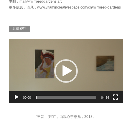
电邮：mail@mirroredgardens.art
更多信息，请见：www.vitamincreativespace.com/cn/mirrored-gardens
影像资料
视
频
播
放
器
00:00
04:34
“王音：友谊”，由观心亭惠允，2018。