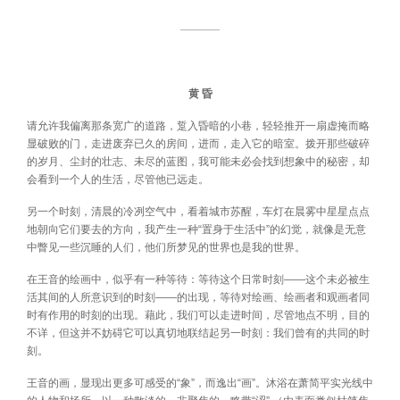
————
黄 昏
请允许我偏离那条宽广的道路，踅入昏暗的小巷，轻轻推开一扇虚掩而略
显破败的门，走进废弃已久的房间，进而，走入它的暗室。拨开那些破碎
的岁月、尘封的壮志、未尽的蓝图，我可能未必会找到想象中的秘密，却
会看到一个人的生活，尽管他已远走。
另一个时刻，清晨的冷冽空气中，看着城市苏醒，车灯在晨雾中星星点点
地朝向它们要去的方向，我产生一种“置身于生活中”的幻觉，就像是无意
中瞥见一些沉睡的人们，他们所梦见的世界也是我的世界。
在王音的绘画中，似乎有一种等待：等待这个日常时刻——这个未必被生
活其间的人所意识到的时刻——的出现，等待对绘画、绘画者和观画者同
时有作用的时刻的出现。藉此，我们可以走进时间，尽管地点不明，目的
不详，但这并不妨碍它可以真切地联结起另一时刻：我们曾有的共同的时
刻。
王音的画，显现出更多可感受的“象”，而逸出“画”。沐浴在萧简平实光线中