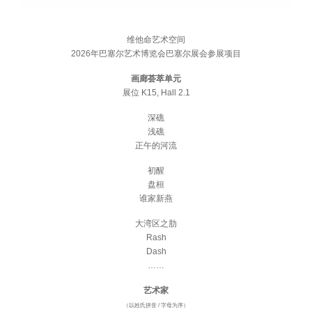
维他命艺术空间
2026年巴塞尔艺术博览会巴塞尔展会参展项目
画廊荟萃单元
展位 K15, Hall 2.1
深礁
浅礁
正午的河流
初醒
盘桓
谁家新燕
大湾区之肋
Rash
Dash
……
艺术家
（以姓氏拼音 / 字母为序）