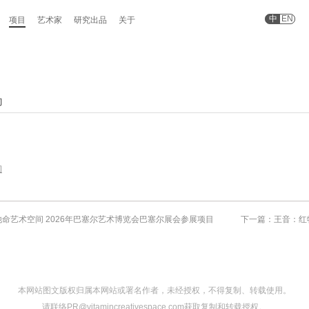
中
EN
项目
艺术家
研究出品
关于
间
间
命艺术空间 2026年巴塞尔艺术博览会巴塞尔展会参展项目
下一篇：王音：红
本网站图文版权归属本网站或署名作者，未经授权，不得复制、转载使用。
请联络PR@vitamincreativespace.com获取复制和转载授权。