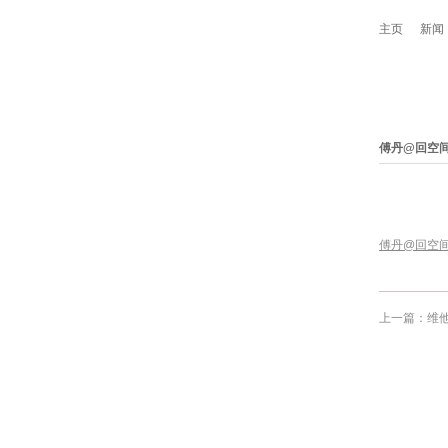
主页
新闻
傅丹@回空
傅丹@回空
上一篇：维他