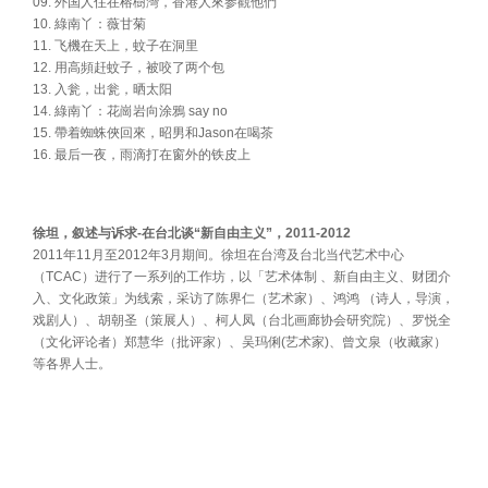
09. 外国人住在榕樹灣，香港人來参觀他們
10. 綠南丫：薇甘菊
11. 飞機在天上，蚊子在洞里
12. 用高頻赶蚊子，被咬了两个包
13. 入瓮，出瓮，晒太阳
14. 綠南丫：花崗岩向涂鴉 say no
15. 帶着蜘蛛俠回來，昭男和Jason在喝茶
16. 最后一夜，雨滴打在窗外的铁皮上
徐坦，叙述与诉求-在台北谈“新自由主义”，2011-2012
2011年11月至2012年3月期间。徐坦在台湾及台北当代艺术中心
（TCAC）进行了一系列的工作坊，以「艺术体制 、新自由主义、财团介
入、文化政策」为线索，采访了陈界仁（艺术家）、鸿鸿 （诗人，导演，
戏剧人）、胡朝圣（策展人）、柯人凤（台北画廊协会研究院）、罗悦全
（文化评论者）郑慧华（批评家）、吴玛俐(艺术家)、曾文泉（收藏家）
等各界人士。