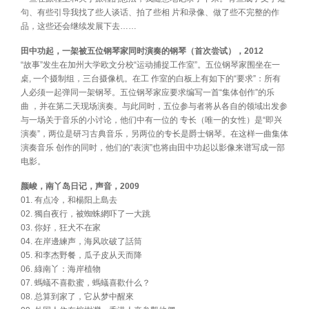
句、有些引导我找了些人谈话、拍了些相 片和录像、做了些不完整的作
品，这些还会继续发展下去……
田中功起，一架被五位钢琴家同时演奏的钢琴（首次尝试），2012
“故事”发生在加州大学欧文分校“运动捕捉工作室”。五位钢琴家围坐在一
桌, 一个摄制组，三台摄像机。在工 作室的白板上有如下的“要求”：所有
人必须一起弹同一架钢琴。五位钢琴家应要求编写一首“集体创作”的乐
曲 ，并在第二天现场演奏。与此同时，五位参与者将从各自的领域出发参
与一场关于音乐的小讨论，他们中有一位的 专长（唯一的女性）是“即兴
演奏”，两位是研习古典音乐，另两位的专长是爵士钢琴。在这样一曲集体
演奏音乐 创作的同时，他们的“表演”也将由田中功起以影像来谱写成一部
电影。
颜峻，南丫岛日记，声音，2009
01. 有点冷，和楊阳上島去
02. 獨自夜行，被蜘蛛網吓了一大跳
03. 你好，狂犬不在家
04. 在岸邊練声，海风吹破了話筒
05. 和李杰野餐，瓜子皮从天而降
06. 綠南丫：海岸植物
07. 螞蟻不喜歡蜜，螞蟻喜歡什么？
08. 总算到家了，它从梦中醒來