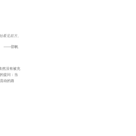
始看见前方。
——邵帆
乎依然没有被充
的提问：当
流动的路