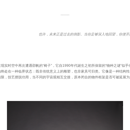
_____
也许，未来正是过去的倒影。当你足够深入地回望，你便开
现实时空中再次遭遇邵帆的“椅子”，它自1990年代诞生之初所保留的“物种之谜”似
始终处在一种临界状态：既非传统意义上的雕塑，也非家具可归类。它像是一种结构性
极限，技艺摆脱功用，当不同的宇宙观相互交接，原本闭合的物件框架是否可被延展为