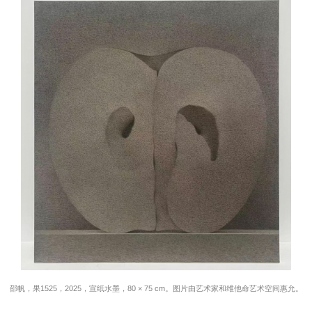
邵帆，果1525，2025，宣纸水墨，80 × 75 cm。图片由艺术家和维他命艺术空间惠允。