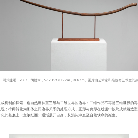
，明式睫毛，2007，胡桃木，57 × 153 × 12 cm，Φ 6 cm。图片由艺术家和维他命艺术空间
机制的探索，也自然延伸至三维与二维世界的边界：二维作品不再是三维世界的再
显现；榫卯转化为形体之间边界关系的处理方式，正形与负形在过渡中彼此成就着造型
分化的基底上（宣纸纸面）逐渐展开自身，从混沌中直至自然轶序的诞生。