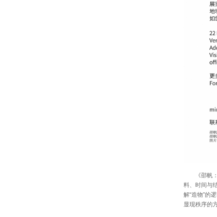
《邵帆
料、时间与
解“造物”的
显现秩序的方