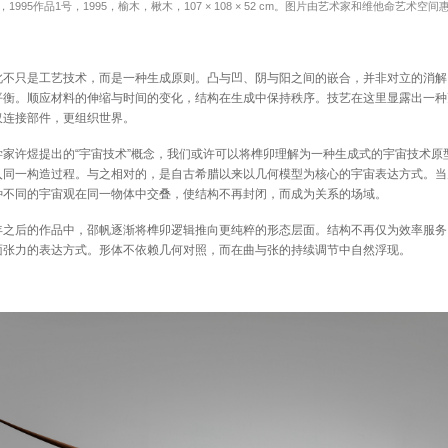
，1995作品1号，1995，榆木，楸木，107 × 108 × 52 cm。图片由艺术家和维他命艺术空间
此不只是工艺技术，而是一种生成原则。凸与凹、阴与阳之间的嵌合，并非对立的消解
平衡。顺应材料的伸缩与时间的变化，结构在生成中保持秩序。技艺在这里显露出一种
仅连接部件，更组织世界。
家许煜提出的“宇宙技术”概念，我们或许可以将榫卯理解为一种生成式的宇宙技术原
入同一构造过程。与之相对的，是自古希腊以来以几何模型为核心的宇宙表达方式。当
种不同的宇宙观在同一物体中交叠，使结构不再封闭，而成为关系的场域。
年之后的作品中，邵帆逐渐将榫卯逻辑推向更纯粹的形态层面。结构不再仅为效率服务
面张力的表达方式。形体不依赖几何对照，而在曲与张的持续调节中自然浮现。