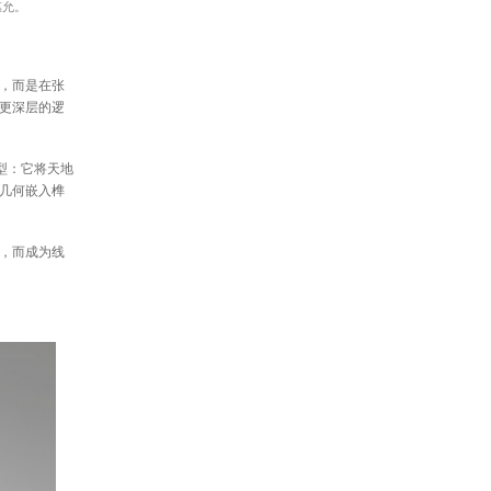
惠允。
，而是在张
更深层的逻
型：它将天地
几何嵌入榫
，而成为线