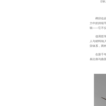
邵帆
榫卯在
力中的持续
辑——它不
借用哲学
人与材料纳
卯体系，两
在新千
条比例与曲