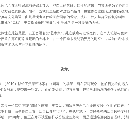
也会在画师完成的基础上加入一些自己的笔触。这样的结果，与其说是为了协调画
了双方错位的痕迹。如今，当我们重新面对这些作品时，更能体会这些痕迹如何深刻地
经验与文化境遇，由此显现出当代绘画所面临的观念、技法、权力与身份的复杂纠缠。
形成的“风格”，王音选择重回“民间”，似乎成为另一种激进的方式。
性在此被悬置。以王音署名的“艺术家”，处在缺席与在场之间。在个人笔触与集体
朵停留在宽广而略显荒疏的大地上，在一个四季未被明确界定的时空中，成为一种未被
记录艺术观念与行动轨迹的证词。
边地
（2010）描绘了父辈艺术家在公园写生的场景：画布背对观众，他的目光投向远方
地”少女形象，则带来一丝突兀。她们蹲伏着，望向画布，也望向那隐含的观众；她们的
糊。
是一位深受“苏派”影响的画家，王音以此画法回应自己在绘画实践中的时代印迹。
叙事逻辑，而是将自己置于绘画认知的“边地”。在他的笔下，曾经熟悉的绘画风格变得
形成一种“间离”。但王音并不试图解释或分析这些影响，而是通过绘画实践去吸纳、消