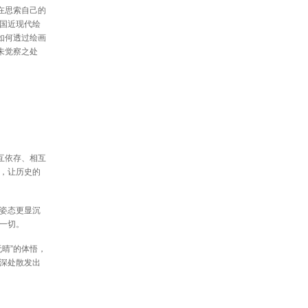
在思索自己的
国近现代绘
如何透过绘画
未觉察之处
互依存、相互
，让历史的
姿态更显沉
一切。
晴”的体悟，
深处散发出