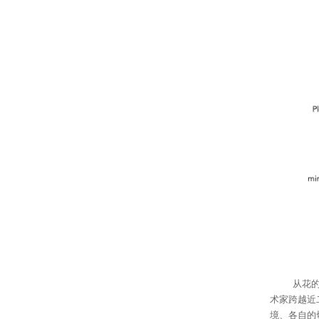
从花的表情
术家跨越近
境、各自的