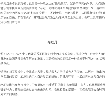
对历史省思的路径，也是另一种意义上的“边地舞蹈”。置身于不同的时代，人们都
有意识地承接绘画所要面临的时代命运，同时试图让图像的内在系谱显露出来。他在中
油画民族化的历程与“苏派”影响的叠层中，不断考掘、想象与重构，从而重新追问我们
及历史的目光。所谓“边地”，既可以是现代政治地理学意义上的边疆，也可以是意识所
就潜伏在日常之中。
绿牡丹
(2024-2025)中，代际关系不再指向特定的人群或身份，而转化为一种画中人相
。此刻的绘画仿佛褪去了历史的重量，以更轻盈的姿态暗示一种沉浸于时间之中的状态
面的深处。
画的相互凝视中，身体成为风景，凝结着人之所以成为人的痕迹。从历史中逸出的
时间塑造的形迹，还原出关于人自身形态的经验，仿佛意味着：人必须再次面对自身的
的沉潜与反复打捞中，王音提炼出一种近乎“回首向来萧瑟处，归去，也无风雨也无
宁静的张力，藉此连接起过去与未来的时间。在这相互的凝望中，我们也能体会自时间
及对未知的期待。