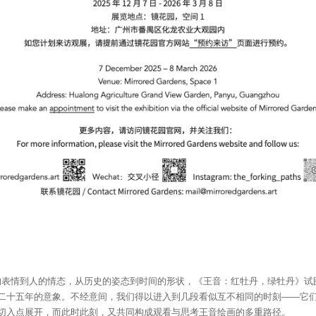
到人的情态，从历史的姿态到时间的形状，《王音：红牡丹，绿牡丹》试
二十五年的意象。不经意间，我们得以进入到几段看似互不相同的时刻——它
切入点展开，而此时此刻，又共同构成观看与思考王音绘画的多重路径。