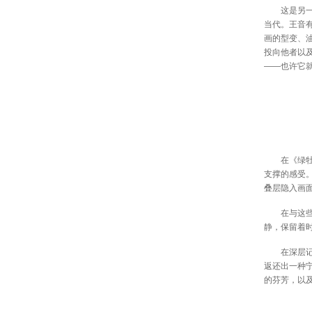
这是另一条
当代。王音
画的型变、
投向他者以
——也许它
在《绿牡丹》
支撑的感受
叠层隐入画
在与这些绘
静，保留着
在深层记忆
返还出一种
的芬芳，以