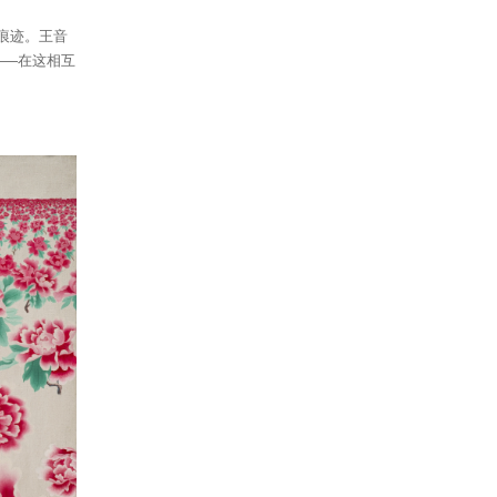
痕迹。王音
——在这相互