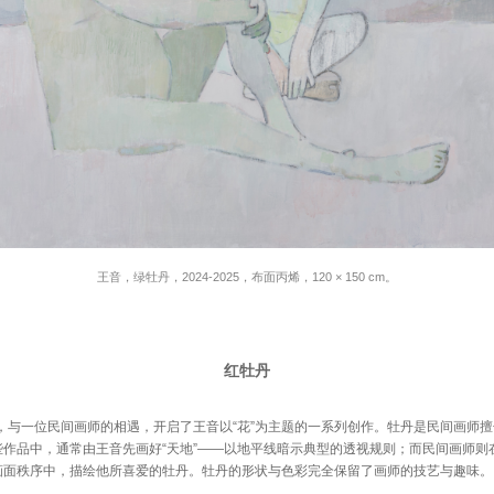
王音，绿牡丹，2024-2025，布面丙烯，120 × 150 cm。
红牡丹
，与一位民间画师的相遇，开启了王音以“花”为主题的一系列创作。牡丹是民间画师
些作品中，通常由王音先画好“天地”——以地平线暗示典型的透视规则；而民间画师则
画面秩序中，描绘他所喜爱的牡丹。牡丹的形状与色彩完全保留了画师的技艺与趣味。