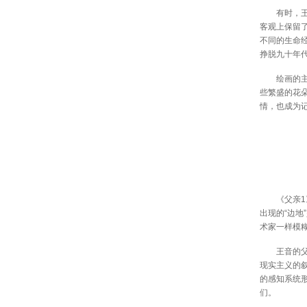
有时，王音
客观上保留
不同的生命
挣脱九十年代
绘画的主体
些繁盛的花
情，也成为
《父亲1》
出现的“边
术家一样模
王音的父亲
现实主义的
的感知系统
们。