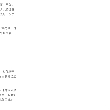
面，不如说
诉说着彼此
彼时，为了
审美之间，这
命名的表
；而背景中
面目和那位艺
但他并未依循
陌生，与我们
化并呈现它