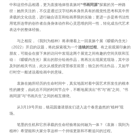
中和这些作品相遇，更为直接地体悟袁旃对
“书画同源”
探索的另一种路
径：她所关注的，不仅是通过汉字结构本身所具有的视觉性思考和其中所
承载的文化信息，进行融合语言和绘画界限的实验；更进一步是将书法性
用笔所连带的创作者自身身体动作和心灵思维的同一性，转化成当代艺术
表达中的整体经验。
与之相应，《我到为植种》将承继着上一回袁旃个展《暧暧内含光》
（2022）开启的议题，将此探索视为一个
连续的过程
。有之前观展印象的
朋友，可能会在接下来的访问中发现这两个展览之间有趣的空间关联和互
动：《暧暧内含光》展出的部分绘画作品，将再次出现展览现场，其中涉
及到的相关书法，此次从感受的背景移至前景；独立的书法作品，又如平
行时空一般述说着绘画中的意味。
袁旃在她所经历的生命时间中，真实地面对着中国艺术所发生的根本
性的嬗变，由此在不同的时间节点中，不断地展演出“书”与“画”之间、“书
画同源”与“书画共生”之间的相互缠绕。
从3月19号开始，镜花园邀请朋友们进入这个春意盎然的“植种”现
场。
笔墨的生机和它所承载的生命经验将如何融为一体？《袁旃：我到为
植种》希望能和大家分享这样一个持续更新和不断追问的过程。