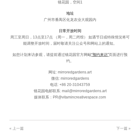
镜花园，空间1
地址
广州市番禺区化龙农业大观园内
日常开放时间
周三至周日，13点至17点 （周一，周二闭馆） 如遇节日或特殊情況将可
能调整开放时间，届时敬请关注公众号和网站上的通知。
如您计划来访参观，请提前通过镜花园官方网
站
“预约来访”
页面进行预
约。
网址: mirroredgardens.art
微信: mirroredgardens
电话: +86 20-31043759
镜花园电邮联系: mail@mirroredgardens.art
媒体联系：PR@vitamincreativespace.com
« 上一篇
下一篇 »