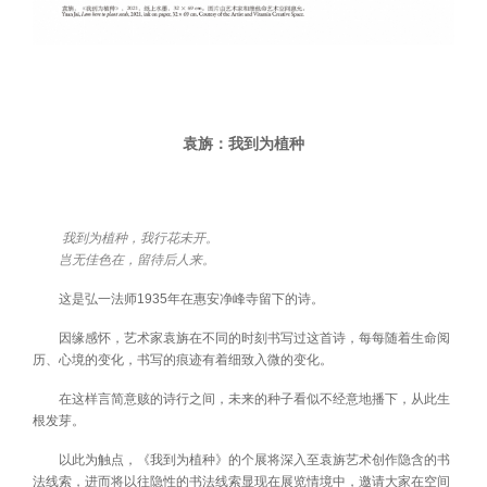
袁旃：我到为植种
我到为植种，我行花未开。
岂无佳色在，留待后人来。
这是弘一法师1935年在惠安净峰寺留下的诗。
因缘感怀，艺术家袁旃在不同的时刻书写过这首诗，每每随着生命阅
历、心境的变化，书写的痕迹有着细致入微的变化。
在这样言简意赅的诗行之间，未来的种子看似不经意地播下，从此生
根发芽。
以此为触点，《我到为植种》的个展将深入至袁旃艺术创作隐含的书
法线索，进而将以往隐性的书法线索显现在展览情境中，邀请大家在空间