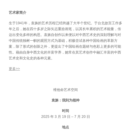
艺术家简介
生于1941年，袁旃的艺术历程已经跨越了大半个世纪。于台北故宫工作多
年之后，她在四十多岁之际矢志重拾画笔，以其长年累积的艺术能量，传
达出变化多样的构思。袁旃自创作以来便以对中西艺术史的深刻理解与对
中国传统独树一帜的观照方式为基础，积极尝试各种中国绘画的革新方
案，除了形式的创新之外，更提出了中国绘画在题材与色彩上更多的可能
性。藉由自身中西文化的丰富学养，她常在其艺术创作中融汇丰富的中西
艺术史和文化史的各种元素。
更多>>
维他命艺术空间
袁旃：我到为植种
时间
2025 年 3 月 19 日 – 7 月 20 日
地点