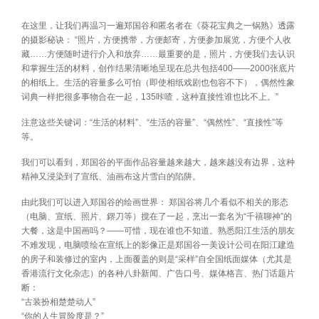
在这里，让我们再温习一遍郑国谷和匿名者在《葵花宝典之一锅熟》透露
的摄影秘诀： “照片，方便携带，方便邮寄，方便参加展览，方便个人收
藏……方便随时进行介入和放弃……最重要的是，照片，方便我们去认识
和掌握生活的材料，创作结果清晰地呈现在总共包括400——2000张底片
的相纸上。生活的容量多么可怕（即使相纸戏剧也包容不下），偶然性象
词典一样把很多事物合在一起，135咔喳，这种直接性谁也比不上。”
注意这些关键词：“生活的材料”、“生活的容量”、“偶然性”、“直接性”等
等。
我们可以看到，郑国谷的平面作品容量越来越大，越来越没有边界，这种
精神又浸染到了宣纸、油画布这片雪白的陷阱。
由此我们可以进入郑国谷的绘画世界： 郑国谷将几个看似不相关的形态
（电脑、宣纸、照片、鎅刀等）搅在了一起，烹出一套名为“千禧聊神”的
大餐，这是中国画吗？――可惜，现在谁也不知道。熟悉阳江生活的朋友
不难发现，电脑喷绘在宣纸上的影像正是郑国谷一美设计公司在阳江建造
的房子和装修过的室内，上面覆盖的则是“采样”自全国纸面媒体（尤其是
香港流行文化杂志）的各种八卦新闻、广告口号、媒体格言、热门话题片
断：
“古装扮相楚楚动人”
“你的人生冒险度是？”