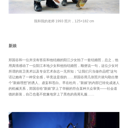
我和我的老师 1993 照片，125×182 cm
新娘
郑国谷和一位并没有答应和他结婚的阳江少女拍了一套结婚照，总之，他
用真情感动了一位阳江本地少女和他拍结婚照，顺便说一句，这位少女对
所谓的前卫美术以及专业艺术杂志一无所知；“让我们只当做作品吧”这句
话让她有了一种安全感，毕竟这是假的……郑国谷用几张照片就勾勒出整
个“新娘理想”的诱人、虚妄和苍白。早在杜尚，“新娘”的内部已转化成迷人
的机械关系，郑国谷给“新娘”穿上了华丽的符合某种大众审美——社会道
德的新装，自己也毫不犹豫地穿上了黑色的燕尾礼服……