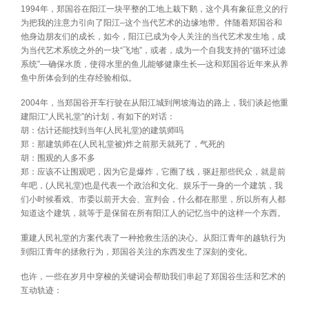
1994年，郑国谷在阳江一块平整的工地上栽下鹅，这个具有象征意义的行
为把我的注意力引向了阳江–这个当代艺术的边缘地带。伴随着郑国谷和
他身边朋友们的成长，如今，阳江已成为令人关注的当代艺术发生地，成
为当代艺术系统之外的一块“飞地”，或者，成为一个自我支持的“循环过滤
系统”—确保水质，使得水里的鱼儿能够健康生长—这和郑国谷近年来从养
鱼中所体会到的生存经验相似。
2004年，当郑国谷开车行驶在从阳江城到闸坡海边的路上，我们谈起他重
建阳江“人民礼堂”的计划，有如下的对话：
胡：估计还能找到当年(人民礼堂)的建筑师吗
郑：那建筑师在(人民礼堂被)炸之前那天就死了，气死的
胡：围观的人多不多
郑：应该不让围观吧，因为它是爆炸，它圈了线，驱赶那些民众，就是前
年吧，(人民礼堂)也是代表一个政治和文化、娱乐于一身的一个建筑，我
们小时候看戏、市委以前开大会、宣判会，什么都在那里，所以所有人都
知道这个建筑，就等于是保留在所有阳江人的记忆当中的这样一个东西。
重建人民礼堂的方案代表了一种抢救生活的决心。从阳江青年的越轨行为
到阳江青年的拯救行为，郑国谷关注的东西发生了深刻的变化。
也许，一些在岁月中穿梭的关键词会帮助我们串起了郑国谷生活和艺术的
互动轨迹：