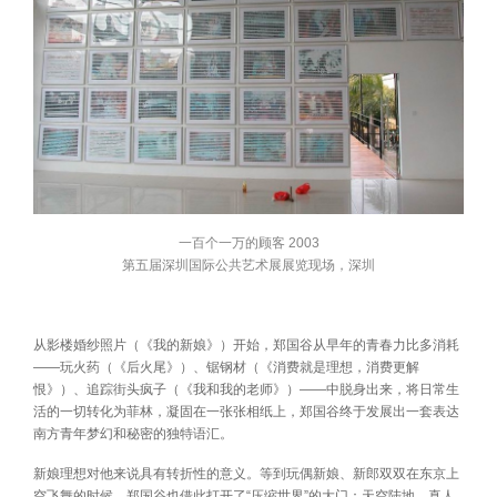
一百个一万的顾客 2003
第五届深圳国际公共艺术展展览现场，深圳
从影楼婚纱照片（《我的新娘》）开始，郑国谷从早年的青春力比多消耗
——玩火药（《后火尾》）、锯钢材（《消费就是理想，消费更解
恨》）、追踪街头疯子（《我和我的老师》）——中脱身出来，将日常生
活的一切转化为菲林，凝固在一张张相纸上，郑国谷终于发展出一套表达
南方青年梦幻和秘密的独特语汇。
新娘理想对他来说具有转折性的意义。等到玩偶新娘、新郎双双在东京上
空飞舞的时候，郑国谷也借此打开了“压缩世界”的大门：天空陆地、真人