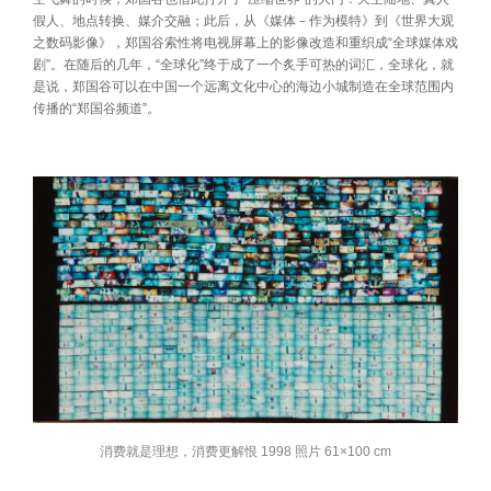
假人、地点转换、媒介交融；此后，从《媒体－作为模特》到《世界大观
之数码影像》，郑国谷索性将电视屏幕上的影像改造和重织成“全球媒体戏
剧”。在随后的几年，“全球化”终于成了一个炙手可热的词汇，全球化，就
是说，郑国谷可以在中国一个远离文化中心的海边小城制造在全球范围内
传播的“郑国谷频道”。
消费就是理想，消费更解恨 1998 照片 61×100 cm