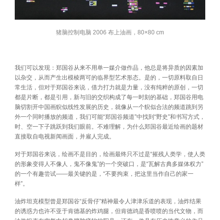
猪脑控制电脑 2006 布上油画，80×80 cm
我们可以发现：郑国谷从来不用单一媒介做作品，他总是将异质的因素加
以杂交，从而产生出模棱两可的临界型艺术形态。是的，一切原料取自日
常生活，但对于郑国谷来说，借力打力就是力量，没有纯粹的原创，一切
都是片断，都是引用，新与旧的交织构成了每一时刻的基础，郑国谷用电
脑切割开中国画貎似线性发展的历史，就像从一个貎似合法的频道跳到另
外一个同时播放的频道，我们可能“郑国谷频道”中找到“野史”和书写方式，
时、空一下子跳跃到我们眼前。不难理解，为什么郑国谷最近绘画的题材
直接取自电视新闻画面，并雇人完成。
对于郑国谷来说，绘画不是目的，绘画最终只不过是“摧残人类学，使人类
的形象变得人不像人，鬼不像鬼”的一个突破口，是“瓦解古典多媒体权力”
的一个有趣尝试――最关键的是，“不要拘束，把这里当作自己的家一
样”。
油炸坦克模型曾是郑国谷“反骨仔”精神最令人津津乐道的表现，油炸结果
的诱惑力也许不亚于肯德基的炸鸡腿，但肯德鸡是香喷喷的当代文物，而