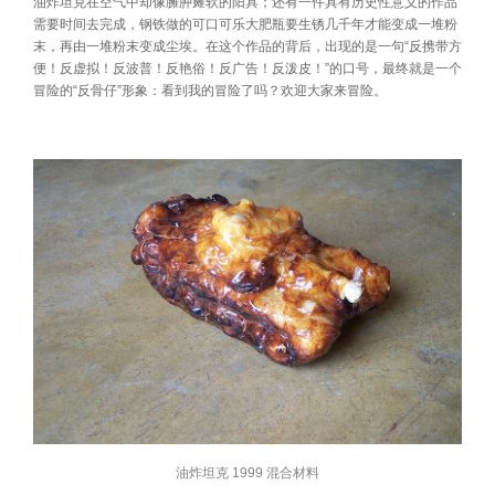
油炸坦克在空气中却像臃肿瘫软的阳具；还有一件具有历史性意义的作品
需要时间去完成，钢铁做的可口可乐大肥瓶要生锈几千年才能变成一堆粉
末，再由一堆粉末变成尘埃。在这个作品的背后，出现的是一句“反携带方
便！反虚拟！反波普！反艳俗！反广告！反泼皮！”的口号，最终就是一个
冒险的“反骨仔”形象：看到我的冒险了吗？欢迎大家来冒险。
油炸坦克 1999 混合材料