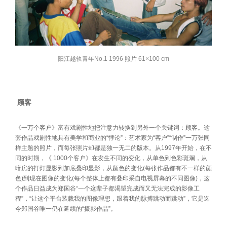
阳江越轨青年No.1 1996 照片 61×100 cm
顾客
《一万个客户》富有戏剧性地把注意力转换到另外一个关键词：顾客。这
套作品戏剧性地具有美学和商业的“悖论”：艺术家为“客户”“制作”一万张同
样主题的照片，而每张照片却都是独一无二的版本。从1997年开始，在不
同的时期，《 1000个客户》在发生不同的变化，从单色到色彩斑斓，从
暗房的打灯显影到加底叠印显影，从颜色的变化(每张作品都有不一样的颜
色)到现在图像的变化(每个整体上都有叠印采自电视屏幕的不同图像)，这
个作品日益成为郑国谷“一个这辈子都渴望完成而又无法完成的影像工
程”，“让这个平台装载我的图像理想，跟着我的脉搏跳动而跳动”，它是迄
今郑国谷唯一仍在延续的“摄影作品”。