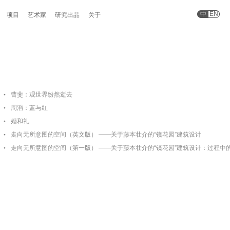
中
EN
项目
艺术家
研究出品
关于
曹斐：观世界纷然逝去
周滔：蓝与红
婚和礼
走向无所意图的空间（英文版） ——关于藤本壮介的“镜花园”建筑设计
走向无所意图的空间（第一版） ——关于藤本壮介的“镜花园”建筑设计：过程中