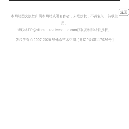
返回
本网站图文版权归属本网站或署名作者，未经授权，不得复制、转载使
用。
请联络PR@vitamincreativespace.com获取复制和转载授权。
版权所有 © 2007-2026 维他命艺术空间. [ 粤ICP备05117926号 ]