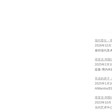
现代委任：塔
2026年10月
泰特现代美
塔里克·阿图伊
2025年2月1
提森-博内米
耳语的房子（Bay
2025年1月1
AlWarsh
塔里克·阿图伊:
2023年10月
当代艺术中心, 