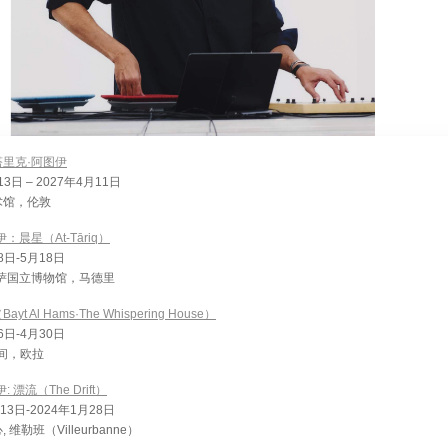
里克·阿图伊
13日 – 2027年4月11日
术馆，伦敦
：晨星（At-Tāriq）
8日-5月18日
萨国立博物馆，马德里
t Al Hams·The Whispering House）
6日-4月30日
a空间，欧拉
 漂流（The Drift）
 13日-2024年1月28日
维勒班（Villeurbanne）