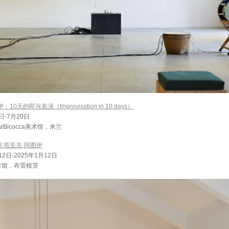
10天的即兴表演（Improvisation in 10 days）
日-7月20日
angarBicocca美术馆，米兰
.03 塔里克·阿图伊
12日-2025年1月12日
术馆，布雷根茨