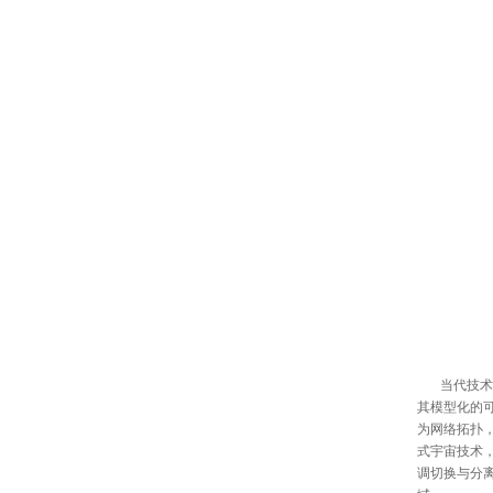
当代技术条
其模型化的
为网络拓扑
式宇宙技术
调切换与分