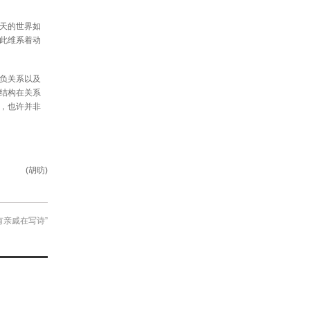
天的世界如
此维系着动
负关系以及
结构在关系
，也许并非
(胡昉)
有亲戚在写诗”