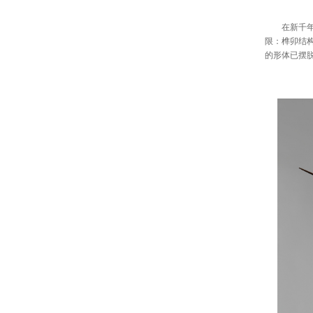
在新千年之
限：榫卯结
的形体已摆