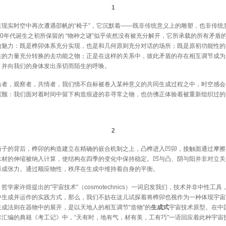
1
实时空中再次遭遇邵帆的“椅子”，它沉默着——既非传统意义上的雕塑，也非传统
90年代诞生之初所保留的 “物种之谜”似乎依然没有被充分解开，它所承载的所有矛盾
的魅力：既是榫卯体系充分实现，也是和几何原则充分对话的场所；既是原初功能性的
性的力量充分转换的去功能之物；正是在这样的关系中，彼此矛盾的存在相互调节成为
，并向我们的身体发出亲切而陌生的呼唤。
，观察者，共情者，我们情不自标被卷入某种意义的共同生成过程之中，时空感会
震颤：我们面对着时间中留下构造痕迹的非寻常之物，也仿佛正体验着被重新组织过的
2
的背后，榫卯的构造建立在精确的嵌合机制之上，凸榫进入凹卯，接触面通过摩擦
木材的伸缩被纳入计算，使结构在四季的变化中保持稳定。凹与凸、阴与阳并非对立关
形成张力。通过顺应物性，秩序在生成中维持着自身的平衡。
家许煜提出的“宇宙技术”（cosmotechnics）一词启发我们，技术并非中性工具
中生成并运作的实践方式，那么，我们不妨在这儿试探着将榫卯也视作为一种体现宇宙
成法则在器物中的展开，是以天地人的相互调节“造物”的
生成式
宇宙技术原型。在中
术汇编的典籍《考工记》中，“天有时，地有气，材有美，工有巧”一语回应着此种宇宙