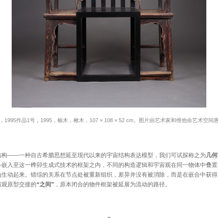
，1995作品1号，1995，榆木，楸木，107 × 108 × 52 cm。图片由艺术家和维他命艺术空间
——一种自古希腊思想延至现代以来的宇宙结构表达模型，我们可试探称之为
几何
—嵌入至这一榫卯生成式技术的框架之内，不同的构造逻辑和宇宙观在同一物体中叠置
为生动起来。错综的关系在节点处被重新组织，差异并没有被消除，而是在嵌合中获得
宙观原型交接的
“之间”
，原本闭合的物件框架被延展为流动的路径。