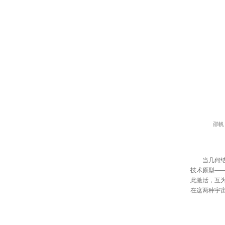
邵帆
当几何结构
技术原型—
此激活，互
在这两种宇