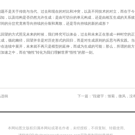
不是关于传统与当代、过去和现在的对比和冲突，以及不同技术的对立，而在于今
感知，以及结构是否仍然允许生成：是由可切分的单元构成，还是由相互生成的关系彼
时间的分岔究竟将导向持续的分裂和离散，还是导向持续的新的成形？
望的方式照见未来的时候，我们终究可以体会，过去和未来正在形成一种时空的正
生成，循此幽径，回望并非是对历史形式的回归，而是对生成原则的反思与再实践。当
异在连续中展开，未来就不再只是模型的延伸，而成为生成的可能；那么，所谓的前方
加速之中，而在“物性”转化为我们理解世界“悟性”的那一刻。
品选辑
下一篇：“段建宇：雏菊，微风，没
本网站图文版权归属本网站或署名作者，未经授权，不得复制、转载使用。