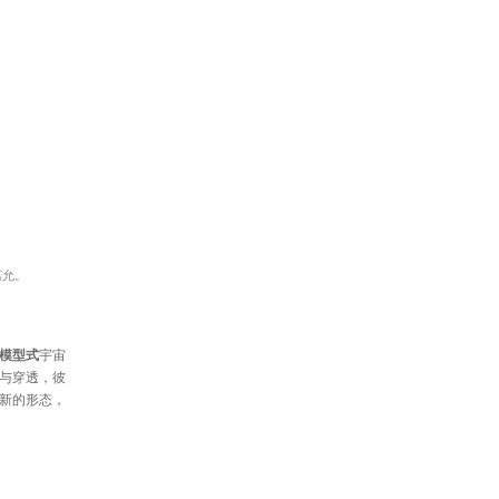
惠允。
模型式
宇宙
与穿透，彼
新的形态，