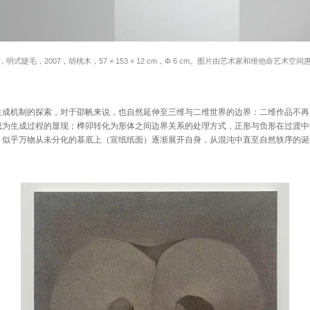
，明式睫毛，2007，胡桃木，57 × 153 × 12 cm，Φ 6 cm。图片由艺术家和维他命艺术空间
机制的探索，对于邵帆来说，也自然延伸至三维与二维世界的边界：二维作品不再
成为生成过程的显现；榫卯转化为形体之间边界关系的处理方式，正形与负形在过渡中
，似乎万物从未分化的基底上（宣纸纸面）逐渐展开自身，从混沌中直至自然轶序的诞