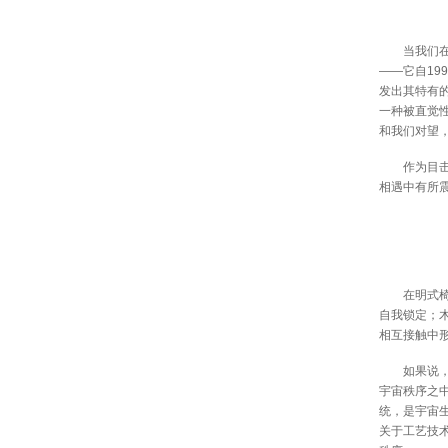
当我们在现
——它自19
发出其特有
一种被直觉
和我们对望
作为目击者
相遇中有所
在明式椅子
自我锁定；
相互接触中
如果说，哲学
宇宙秩序之
统，是宇宙生
关于工艺技