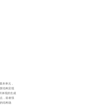
基本单元，
算结构呈现
所体现的生成
点，前者强
的结构场