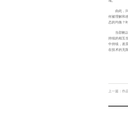
域。
由此，问题
何被理解和
态的均衡？
当邵帆以回
持续的相互
中持续，差
在技术的无限
上一篇：作