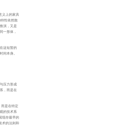
意义上的家具
的特性依然散
推演，又是
同一形体，
在这短暂的
时间本身。
与压力形成
系，而是在
，而是在特定
观的技术系
国现存最早的
技术的法则和