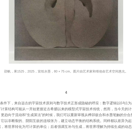
邵帆，果1525，2025，宣纸水墨，80 × 75 cm。图片由艺术家和维他命艺术空间惠允。
4
件下，来自远古的宇宙技术原则与数字技术正形成隐秘的呼应：数字逻辑以0与1为
可计算结构可能从一开始更接近古希腊以来的模型式宇宙技术传统，然而，当今天的计
，更趋向于流动和“生成算法”的时候，我们可以重新审视从榫卯嵌合和水墨笔触的分合
，它以非断裂的、阴阳互嵌的连续张力，建立动态平衡的结构系统。同样都以差异为起
离，将世界转化为可计算的单位；后者强调互补与生成，将世界理解为持续生成的动态