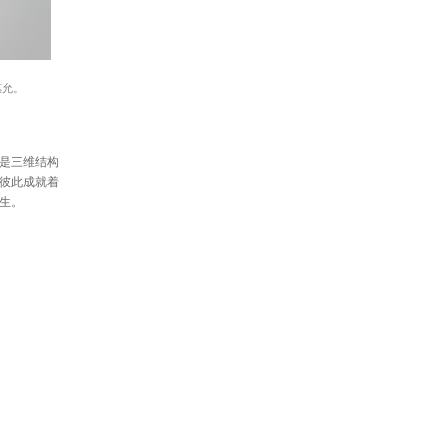
惠允。
是三维结构
彼此成就着
生。