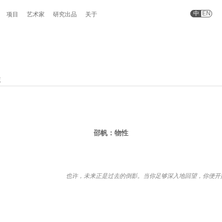
中
EN
项目
艺术家
研究出品
关于
性
邵帆：物性
也许，未来正是过去的倒影。当你足够深入地回望，你便开