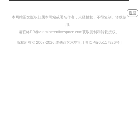
返回
本网站图文版权归属本网站或署名作者，未经授权，不得复制、转载使
用。
请联络PR@vitamincreativespace.com获取复制和转载授权。
版权所有 © 2007-2026 维他命艺术空间. [ 粤ICP备05117926号 ]