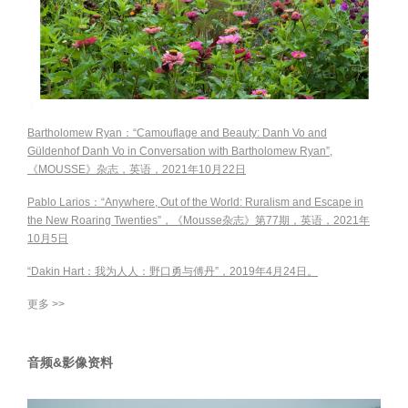
Bartholomew Ryan：“Camouflage and Beauty: Danh Vo and
Güldenhof Danh Vo in Conversation with Bartholomew Ryan”,
《MOUSSE》杂志，英语，2021年10月22日
Pablo Larios：“Anywhere, Out of the World: Ruralism and Escape in
the New Roaring Twenties”，《Mousse杂志》第77期，英语，2021年
10月5日
“Dakin Hart：我为人人：野口勇与傅丹”，2019年4月24日。
更多 >>
音频&影像资料