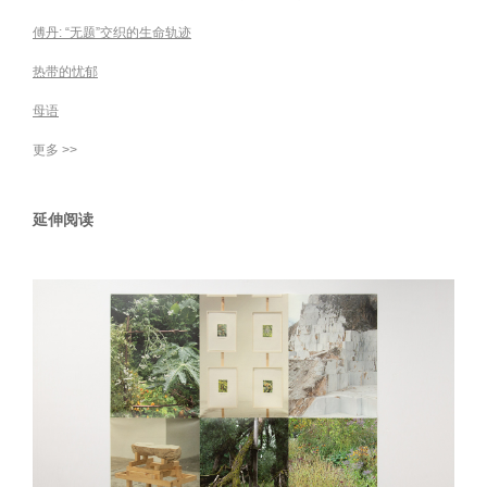
傅丹: “无题”交织的生命轨迹
热带的忧郁
母语
更多 >>
延伸阅读