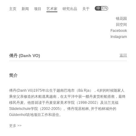
中
EN
主页
新闻
项目
艺术家
研究出品
关于
镜花园
回空间
Facebook
Instagram
傅丹 (Danh VO)
返回
简介
傅丹(Danh Vō)1975年出生于越南巴地市（Bà Rja），4岁的时候随家人
乘坐父亲修造的木船逃离越南，在太平洋中获一艘丹麦货柜船搭救，最终
移民丹麦。他曾就读于丹麦皇家美术学院（1998-2002）及法兰克福
Städelschule学院（2002-2005）。傅丹现居柏林, 并于柏林城外的
Güldenhof农地项目工作和居住。
更多 >>