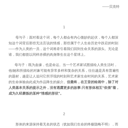
——贝克特
1
母与子：面对着这个词，每个人都会有内心微妙的起伏，每个人都深
知这个词背后那些无法言说的情感，那些属于个人生命历史中跌宕的时刻
——作为人类的一员，这个词将牵引着我们回到生命关系的源头。无论是
谁，我们都曾以同样赤裸的肉身降生在这个星球上。
母与子：既为血缘，也是命运。当一个艺术家试图描绘人类生活时，
他/她和所描绘的对象可能有异常多样和复杂的关系，往往越是具有普遍性
的题材，越是让人追问它所浮现的时刻和艺术家生命时间的关系，艺术家
的生命体验由此成为作品降生的媒介。
但最终，在王音的绘画中，除了对
人类基本关系的提示之外，没有透露更多的故事:只有形体相互“依偎”着，
成为久经磨炼的某种“情感的形状”。
2
形体的来源保持着无名的状态（犹如我们生命的终极隐晦不明），而