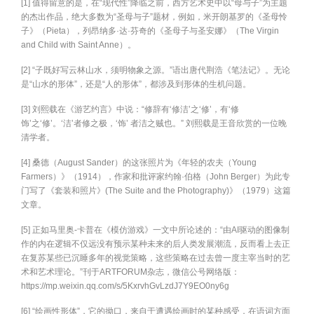
[1] 值得留意的是，在“现代性”降临之前，西方艺术史中以“母与子”为主题
的杰出作品，绝大多数为“圣母与子”题材，例如，米开朗基罗的《圣母怜
子》（Pieta），列昂纳多·达·芬奇的《圣母子与圣安娜》（The Virgin
and Child with Saint Anne）。
[2] “子既好写云林山水，须明物象之源。”语出唐代荆浩《笔法记》。无论
是“山水的形体”，还是“人的形体”，都涉及到形体的生机问题。
[3] 刘熙载在《游艺约言》中说：“修辞有‘修洁’之‘修’，有‘修
饰’之‘修’。‘洁’者修之极，‘饰’ 者洁之贼也。” 刘熙载是王音欣赏的一位晚
清学者。
[4] 桑德（August Sander）的这张照片为《年轻的农夫（Young
Farmers）》（1914），作家和批评家约翰·伯格（John Berger）为此专
门写了《套装和照片》(The Suite and the Photography)》（1979）这篇
文章。
[5] 正如马里奥-卡普在《模仿游戏》一文中所论述的：“由AI驱动的图像制
作的内在逻辑不仅远没有预示某种未来的后人类发展潮流，反而看上去正
在复苏某些已沉睡多年的视觉策略，这些策略在过去曾一度主宰当时的艺
术和艺术理论。”刊于ARTFORUM杂志，微信公号网络版：
https://mp.weixin.qq.com/s/5KxrvhGvLzdJ7Y9EO0ny6g
[6] “绘画性形体”，它的拗口，来自于遭遇绘画时的某种感受，在语词方面