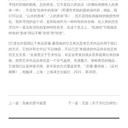
寻找对应物的困难。总的来说，它不是拟人的说法（仿佛绘画拥有人的身
体一样），不是指“绘画中的形体”（即通常所指的题材或内容，例如，我
们可以说，“山水的形体”，“人的形体”等），也不是指绘画媒材的物质性特
征。我所寻找的这个词，是和绘画作为一种特有的存在物，在人类的历史
浮沉中一直没有消失的某种特性有关，在这个意义上，“绘画性”可能藉其
特有的“形体”得以不断“存世”和“转世”。
[7] 请允许我用以下来自苏珊·桑塔格的引文再次思考艺术作品作用于我们
的方式，它也许和文中以“不以物喜，不以己悲”来描述的作品存在状态有
些互文关系：“全身贯注于艺术作品，肯定会带来自我从世界疏离出来的体
验。然而艺术作品自身也是一个生气盎然、充满魔力、堪称典范的物品，
它使我们以某种更开阔、更丰富的方式重返世界。” 苏珊·桑塔格：《反对
阐释》，程巍译，上海：上海译文出版社，2021，第38页。
上一篇：形象的爱与被爱
下一篇：无题（关于非纪念碑性）