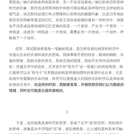
塑造他／她们的线条和色彩本身，无一不在诉说着他／她们的来历和某种
时代的印象：那些浅淡而明净的中间色可能会唤起某种现代生活伊始的乐
观气息，体态联结起我们年少懵懂和心智萌动的朦胧印象，以及日常相处
那些亲切而略带羞涩的记忆。在和王音绘画相遇的最初一些时光中，画面
似乎演变成连接情感和记忆变奏的容器：一个形状，产生另一个形状；一
种痕迹，连接另一种痕迹；一片色域，重叠起另一片色域；一个动作，呼
唤着下一个动作。
进而，我试图体察着每一笔触的痕迹，是怎样在彼此相异的时空中，
传递出生命的共感和成长的意味。我揣摩着手臂的转折，眼神的顾盼，衣
服的褶皱，肌肤光影的变化，形体交接的隐显，我似乎在等待这样的时
刻：穿越文学中的悲欢，艺术史中对“母与子”这一母题
[1]
的持续再现，我
们最终可以从“母与子”关系预设的框架和感知惯性的来源中走出来；王音
绘画中所凝聚的生命经验，终究可以慢慢渗入到我所在的时空以及和绘画
的身体关系中。
在这样的时刻，我能够直面，并领悟那些我们以为熟稔的
情感，同时也可能是生疏和游移的。
3
于是，这些抽离具体时空的背景，形成了近乎“虚”的空间；而绘画中
的形体，就像是从中浮现的“实”体，虚实相映着，让人感到某种具体可触