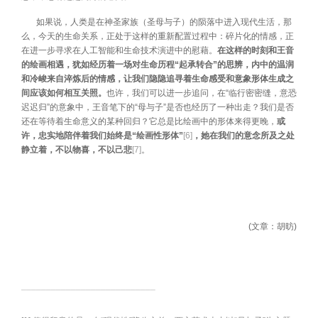
如果说，人类是在神圣家族（圣母与子）的陨落中进入现代生活，那
么，今天的生命关系，正处于这样的重新配置过程中：碎片化的情感，正
在进一步寻求在人工智能和生命技术演进中的慰藉。
在这样的时刻和王音
的绘画相遇，犹如经历着一场对生命历程“起承转合”的思辨，内中的温润
和冷峻来自淬炼后的情感，让我们隐隐追寻着生命感受和意象形体生成之
间应该如何相互关照。
也许，我们可以进一步追问，在“临行密密缝，意恐
迟迟归”的意象中，王音笔下的“母与子”是否也经历了一种出走？我们是否
还在等待着生命意义的某种回归？它总是比绘画中的形体来得更晚，
或
许，忠实地陪伴着我们始终是“绘画性形体”
[6]
，她在我们的意念所及之处
静立着，不以物喜，不以己悲
[7]
。
(文章：胡昉)
___________________________