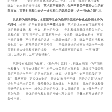
的“情状”——生命的感受在此沉静诉说。色彩、块面、线条的此消彼长，
犹如生命本身的渐变过程，
艺术家所探索的，似乎不是关于某种人生的有
限存在，而是时间和生命这一虚实相生的隐秘因素，这一“物象之源”
[2]
。
从这样的源头开始，本应属于生命的伦理关系充分转化成绘画本身的
伦理性：
绘画中的所有要素几乎
平等
地展开，艺术家让本来有可能相互冲
突的元素彼此中和，例如，相交的形体中，色彩和线条既保持着各自的边
界和轮廓，而那“亲密的边界”又相互交错、浸泅着，犹如骨肉相连；画面
空间的展开，不依照透视的远近，也无分光线的内外，犹如平等对待和充
分包容生命中相互矛盾的不同价值——王音将激进的绘画方法隐含于一种
需要时间去铺垫和打磨的过程中，他一再减除画面的效果，一再“修辞”
[3]
，以情入形，以至“语短情长”。
尽管没有戏剧性的叙事，《母与子》系列中，形体在画面中的不同组
合和叠加，往往会让我们产生对于人物关系的丰富想象，就像汉字偏旁部
首的不同组合所产生的意义的联想。终究，这是属于生命不同阶段的“意
象”，我从画面中更多体会到的，是诸如“临行密密缝，意恐迟迟归”这样的
诗句所提示出的关系：母爱具化为儿女缝衣，与此同时，儿女的身体和母
亲赠予的衣衫合一，转化为思念的形体。耐人寻味的是，在《母与子》的
系列作品中，身体的动作和衣服的褶皱也互为表里，层叠出相互渗透的意
象性空间。