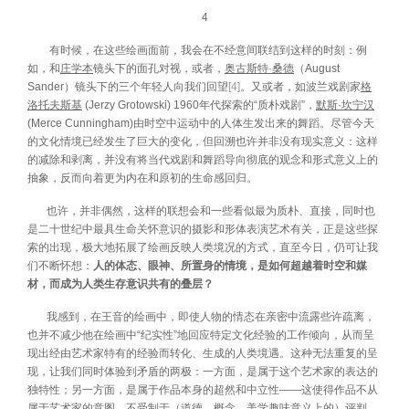
4
有时候，在这些绘画面前，我会在不经意间联结到这样的时刻：例
如，和
庄学本
镜头下的面孔对视，或者，
奥古斯特
·桑德
（August
Sander）镜头下的三个年轻人向我们回望
[4]
。又或者，如波兰戏剧家
格
洛托夫斯
基
(Jerzy Grotowski) 1960年代探索的“质朴戏剧”，
默斯
·坎宁汉
(Merce Cunningham)由时空中运动中的人体生发出来的舞蹈。尽管今天
的文化情境已经发生了巨大的变化，但回溯也许并非没有现实意义：这样
的减除和剥离，并没有将当代戏剧和舞蹈导向彻底的观念和形式意义上的
抽象，反而向着更为内在和原初的生命感回归。
也许，并非偶然，这样的联想会和一些看似最为质朴、直接，同时也
是二十世纪中最具生命关怀意识的摄影和形体表演艺术有关，正是这些探
索的出现，极大地拓展了绘画反映人类境况的方式，直至今日，仍可让我
们不断怀想：
人的体态、眼神、所置身的情境，是如何超越着时空和媒
材，而成为人类生存意识共有的叠层？
我感到，在王音的绘画中，即使人物的情态在亲密中流露些许疏离，
也并不减少他在绘画中“纪实性”地回应特定文化经验的工作倾向，从而呈
现出经由艺术家特有的经验而转化、生成的人类境遇。这种无法重复的呈
现，让我们同时体验到矛盾的两极：一方面，是属于这个艺术家的表达的
独特性；另一方面，是属于作品本身的超然和中立性——这使得作品不从
属于艺术家的意图，不受制于（道德、概念、美学趣味意义上的）评判，