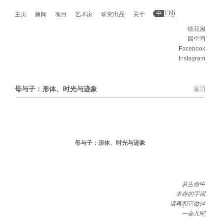
中
EN
主页
新闻
项目
艺术家
研究出品
关于
镜花园
回空间
Facebook
Instagram
母与子：形体、时光与迹象
返回
母与子：形体、时光与迹象
从生命中
幸存的字词
请再和它做伴
一会儿吧