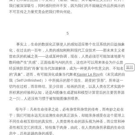
我们被深深吸引，同时感到些许不安，因为我们尚不能确定作品所揭示的
不可言传之力量究竟会把我们带向何处。
5
事实上，生命的数据化正驱使人的感知适应整个生活系统的日益抽象
化，在过去的一百年，人类的感知刚刚和现代工业技术——那未来主义者
曾欢庆的机械之美——达成某种协调，现在，人类必须尽可能加速地要与
数码物产生“共感”，正面临着与AI的共生，这也许可以用来体会为什么曾
返回
经反映阶层的“肖像”在当代加速解体，成为一种更具中性意义的、不知名
的“具象”，进而，有可能演化成像当代舞者
Xavier Le Roy
在《未完成的自
我（Self Unfinished）》中所揭示的那个混生、易变的“异形”。所幸这一
切均在过程，而非终结。至少目前，绘画的历史，以及人类在艺术实践中
所积累的经验和认知，还是AI图像生成逻辑和模型计算背后的主要营养源
之一
[5]
，人还没有习惯于被智能图像所喂养。
母与子：凡有生命传承之处，必有身世和身世的传奇，而奇妙之处在
于：我们可能永远无法追溯生命的真正源头，却能亲身感受在这个星球上
不同生命相互联结的真实性。人类曾将生命的源头视为神圣，而尘世和神
圣性相互交汇的境况，恰恰集于肉身，由此，在人类肉身所承载的生命信
息中，总有超越肉身的感受。