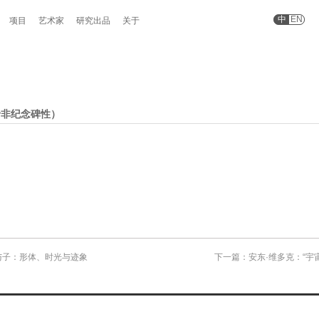
中
EN
项目
艺术家
研究出品
关于
于非纪念碑性）
与子：形体、时光与迹象
下一篇：安东·维多克：“宇