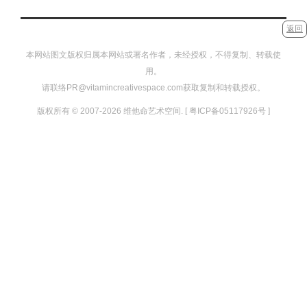
返回
本网站图文版权归属本网站或署名作者，未经授权，不得复制、转载使
用。
请联络PR@vitamincreativespace.com获取复制和转载授权。
版权所有 © 2007-2026 维他命艺术空间. [ 粤ICP备05117926号 ]