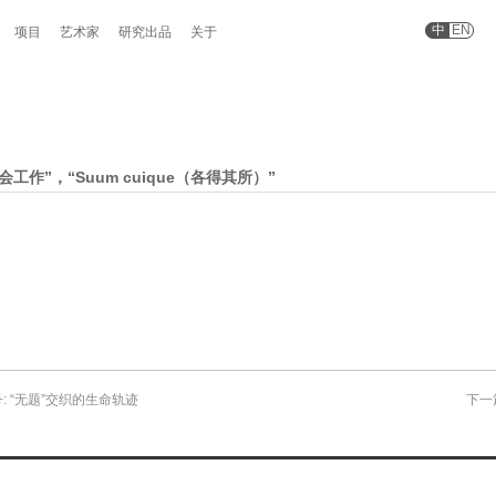
中
EN
项目
艺术家
研究出品
关于
会工作”，“Suum cuique（各得其所）”
: “无题”交织的生命轨迹
下一